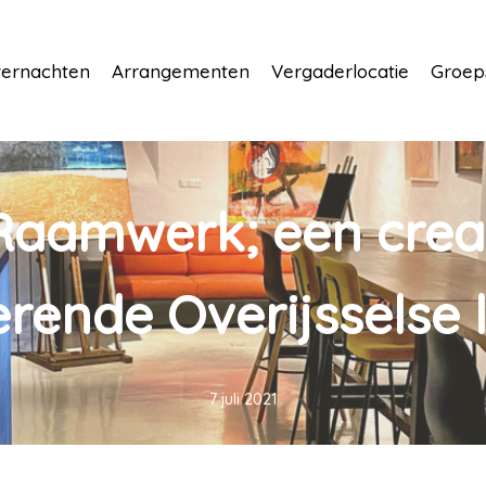
ernachten
Arrangementen
Vergaderlocatie
Groep
 Raamwerk; een crea
erende Overijsselse 
7 juli 2021