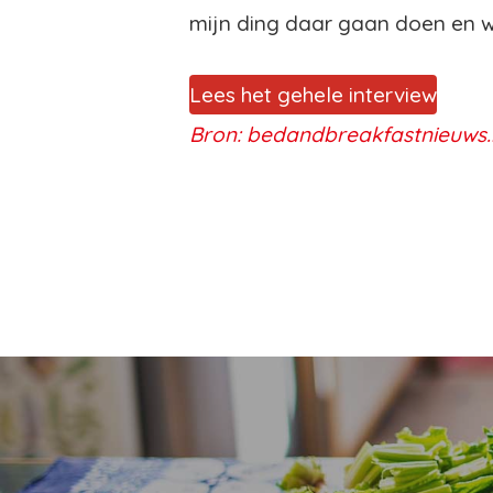
mijn ding daar gaan doen en w
Lees het gehele interview
Bron: bedandbreakfastnieuws.