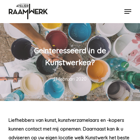
Skip
Menu
to
Close
main
Menu
content
Geïnteresseerd in de
Kunstwerken?
21 februari 2020
Liefhebbers van kunst, kunstverzamelaars en -kopers
kunnen contact met mij opnemen. Daarnaast kan ik u
adviseren op uw eigen locatie welk Kunstwerk het beste